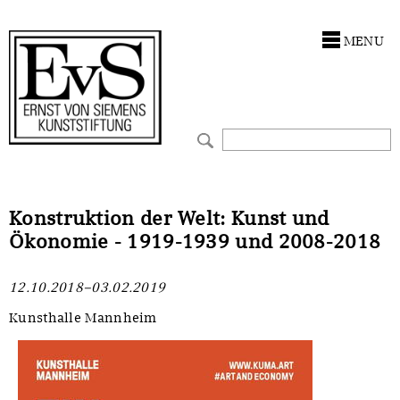
Antragstellung
Stiftung
MENU
Förderphilosophie
Ankauf
Gremien
Restaurierungen
Jahresberichte
Ausstellungen
Preis für Kunst & Handel
Bestandskataloge
Konstruktion der Welt: Kunst und
Ökonomie - 1919-1939 und 2008-2018
Presse und Neuigkeiten
Werkverzeichnisse
12.10.2018–03.02.2019
Stellenangebote
UKRAINE-Förderlinie
Kunsthalle Mannheim
Zwischenfinanzierung