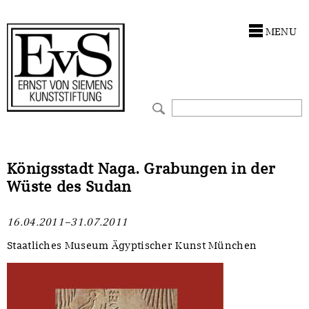
Antragstellung
Stiftung
MENU
Förderphilosophie
Ankauf
Gremien
Restaurierungen
Jahresberichte
Ausstellungen
Preis für Kunst & Handel
Bestandskataloge
Königsstadt Naga. Grabungen in der
Wüste des Sudan
Presse und Neuigkeiten
Werkverzeichnisse
16.04.2011–31.07.2011
Stellenangebote
UKRAINE-Förderlinie
Staatliches Museum Ägyptischer Kunst München
Zwischenfinanzierung