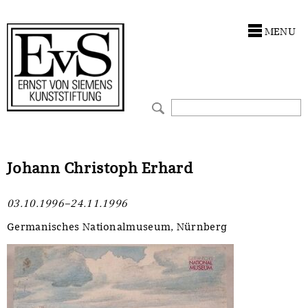
Antragstellung
Stiftung
MENU
Förderphilosophie
Ankauf
Gremien
Restaurierungen
Jahresberichte
Ausstellungen
Preis für Kunst & Handel
Bestandskataloge
Johann Christoph Erhard
Presse und Neuigkeiten
Werkverzeichnisse
03.10.1996–24.11.1996
Stellenangebote
UKRAINE-Förderlinie
Germanisches Nationalmuseum, Nürnberg
Zwischenfinanzierung