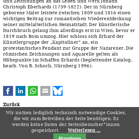
und Zeichnungen an das Leben und Werk Johann
Christoph Eberhards (1759-1822). Der in Nürnberg
geborene Maler leistete zwischen 1809 und 1816 einen
wichtigen Beitrag zur romantischen Wiederentdeckung
seiner mittelalterlichen Heimatstadt. Der künstlerische
Durchbruch gelang ihm allerdings erst in Wien, bevor er
1819 nach Rom umzog. Hier schloss sich Erhard der
Künstlergruppe der „Kapitoliner“ an, ein
protestantisches Pendant zur Gruppe der Nazarener. Die
römischen Zeichnungen und Aquarelle gelten als
Höhepunkte im Schaffen Erhards (begleitender Katalog,
bearb. Von R. Schoch, Nürnberg 1996).
Facebook
LinkedIn
WhatsApp
E-mail
Bluesky
Zurück
Wir nutzen lediglich technisch notwendige Cookies,
die wir zum Betreiben der Seite benötigen. Es
werden keine Daten der Seitenbesucher*innen
gespeichert.
Weiterlesen …
Navigation
Startseite
Downloads
Kontakt
Impressum
Datenschutz
Akzeptieren