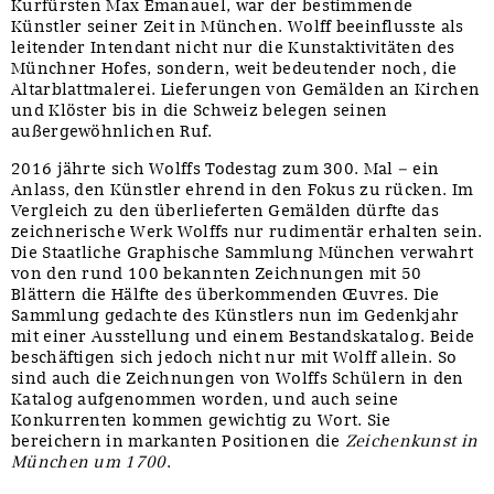
Kurfürsten Max Emanauel, war der bestimmende
Künstler seiner Zeit in München. Wolff beeinflusste als
leitender Intendant nicht nur die Kunstaktivitäten des
Münchner Hofes, sondern, weit bedeutender noch, die
Altarblattmalerei. Lieferungen von Gemälden an Kirchen
und Klöster bis in die Schweiz belegen seinen
außergewöhnlichen Ruf.
2016 jährte sich Wolffs Todestag zum 300. Mal – ein
Anlass, den Künstler ehrend in den Fokus zu rücken. Im
Vergleich zu den überlieferten Gemälden dürfte das
zeichnerische Werk Wolffs nur rudimentär erhalten sein.
Die Staatliche Graphische Sammlung München verwahrt
von den rund 100 bekannten Zeichnungen mit 50
Blättern die Hälfte des überkommenden Œuvres. Die
Sammlung gedachte des Künstlers nun im Gedenkjahr
mit einer Ausstellung und einem Bestandskatalog. Beide
beschäftigen sich jedoch nicht nur mit Wolff allein. So
sind auch die Zeichnungen von Wolffs Schülern in den
Katalog aufgenommen worden, und auch seine
Konkurrenten kommen gewichtig zu Wort. Sie
bereichern in markanten Positionen die
Zeichenkunst in
München um 1700
.