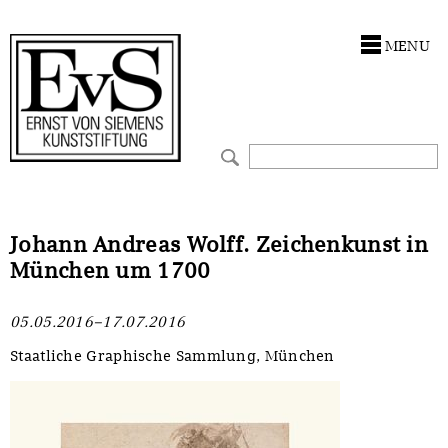
Antragstellung
Stiftung
MENU
Förderphilosophie
Ankauf
Gremien
Restaurierungen
Jahresberichte
Ausstellungen
Preis für Kunst & Handel
Bestandskataloge
Johann Andreas Wolff. Zeichenkunst in
München um 1700
Presse und Neuigkeiten
Werkverzeichnisse
05.05.2016–17.07.2016
Stellenangebote
UKRAINE-Förderlinie
Staatliche Graphische Sammlung, München
Zwischenfinanzierung