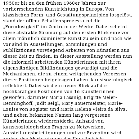
1950er bis zu den frühen 1960er Jahren zur
vorherrschenden Kunstrichtung in Europa. Von
klassischen Form- und Gestaltungsprinzipien losgelöst,
stand der offene Schaffensprozess und die
„Formlosigkeit“ im Zentrum der Werke. Dabei scheint
diese abstrakte Strömung auf den ersten Blick eine vor
allem männlich dominierte Kunst zu sein und nach wie
vor sind in Ausstellungen, Sammlungen und
Publikationen vorwiegend Arbeiten von Künstlern aus
dieser Zeit zu finden. In dieser Ausstellung werden nun
die informell arbeitenden Künstlerinnen mit ihren
eigenständigen Bildfindungen gewürdigt und die
Mechanismen, die zu einem weitgehenden Vergessen
dieser Positionen beigetragen haben, kunstsoziologisch
reflektiert. Dabei wird ein neuer Blick auf die
hochkarätigen Positionen von 16 Künstlerinnen
geworfen, darunter Maria Lassnig, Brigitte Meier-
Denninghoff, Judit Reigl, Mary Bauermeister, Marie-
Louise von Rogister und Maria Helena Vieira da Silva,
und neben bekannten Namen lang vergessene
Künstlerinnen wiederentdeckt. Anhand von
kunstsoziologischen Fragen zu Netzwerken,
Ausstellungsbeteiligungen und zur Rezeption wird
zudem den Mechanismen des Kunstbetriebs