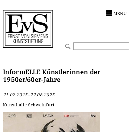
Antragstellung
Stiftung
MENU
Förderphilosophie
Ankauf
Gremien
Restaurierungen
Jahresberichte
Ausstellungen
Preis für Kunst & Handel
Bestandskataloge
InformELLE Künstlerinnen der
1950er/60er-Jahre
Presse und Neuigkeiten
Werkverzeichnisse
21.02.2025–22.06.2025
Stellenangebote
UKRAINE-Förderlinie
Kunsthalle Schweinfurt
Zwischenfinanzierung