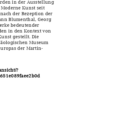
rden in der Ausstellung
 Moderne Kunst seit
 nach der Rezeption der
ann Blumenthal, Georg
Werke bedeutender
rden in den Kontext von
nst gestellt. Die
chäologischen Museum
Europas der Martin-
nsicht/?
a651e089faee2b0d