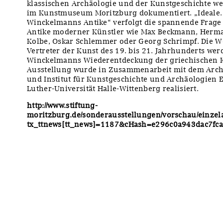
klassischen Archäologie und der Kunstgeschichte we
im Kunstmuseum Moritzburg dokumentiert. „Ideale.
Winckelmanns Antike“ verfolgt die spannende Frage
Antike moderner Künstler wie Max Beckmann, Herm
Kolbe, Oskar Schlemmer oder Georg Schrimpf. Die 
Vertreter der Kunst des 19. bis 21. Jahrhunderts we
Winckelmanns Wiederentdeckung der griechischen Ku
Ausstellung wurde in Zusammenarbeit mit dem Ar
und Institut für Kunstgeschichte und Archäologien 
Luther-Universität Halle-Wittenberg realisiert.
http://www.stiftung-
moritzburg.de/sonderausstellungen/vorschau/einzela
tx_ttnews[tt_news]=1187&cHash=e296c0a943dac7fc
y