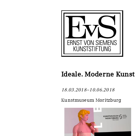
Antragstellung
Stiftung
Förderphilosophie
Ankauf
Gremien
Restaurierungen
Jahresberichte
Ausstellungen
Preis für Kunst & Handel
Bestandskataloge
Ideale. Moderne Kunst
Presse und Neuigkeiten
Werkverzeichnisse
18.03.2018–10.06.2018
Stellenangebote
UKRAINE-Förderlinie
Kunstmuseum Moritzburg
Zwischenfinanzierung