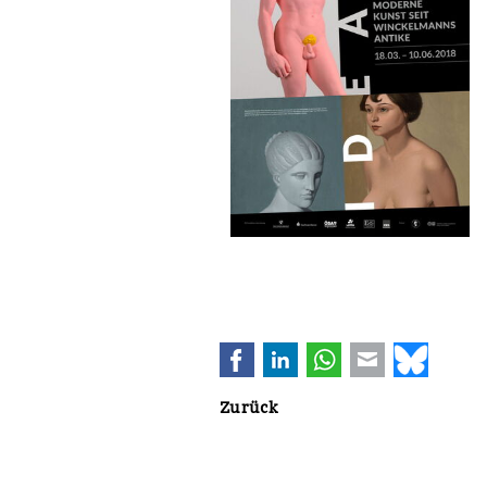
Facebook
LinkedIn
WhatsApp
E-mail
Bluesk
Zurück