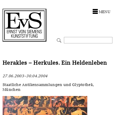
Antragstellung
Stiftung
MENU
Förderphilosophie
Ankauf
Gremien
Restaurierungen
Jahresberichte
Ausstellungen
Preis für Kunst & Handel
Bestandskataloge
Herakles – Herkules. Ein Heldenleben
Presse und Neuigkeiten
Werkverzeichnisse
27.06.2003–30.04.2004
Stellenangebote
UKRAINE-Förderlinie
Staatliche Antikensammlungen und Glyptothek,
München
Zwischenfinanzierung