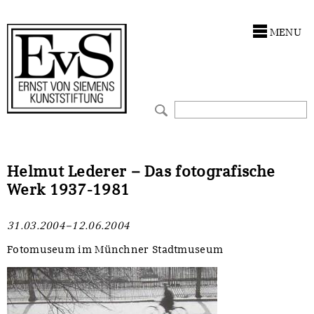
Antragstellung
Stiftung
MENU
Förderphilosophie
Ankauf
Gremien
Restaurierungen
Jahresberichte
Ausstellungen
Preis für Kunst & Handel
Bestandskataloge
Helmut Lederer – Das fotografische
Werk 1937-1981
Presse und Neuigkeiten
Werkverzeichnisse
31.03.2004–12.06.2004
Stellenangebote
UKRAINE-Förderlinie
Fotomuseum im Münchner Stadtmuseum
Zwischenfinanzierung