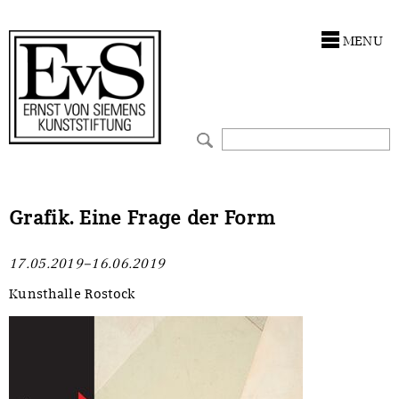
Antragstellung
Stiftung
MENU
Förderphilosophie
Ankauf
Gremien
Restaurierungen
Jahresberichte
Ausstellungen
Preis für Kunst & Handel
Bestandskataloge
Grafik. Eine Frage der Form
Presse und Neuigkeiten
Werkverzeichnisse
17.05.2019–16.06.2019
Stellenangebote
UKRAINE-Förderlinie
Kunsthalle Rostock
Zwischenfinanzierung