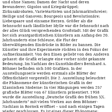
und ohne Namen; Damen der Nacht und deren
Bewunderer; Gigolos und Kriegskrüppel;
Zirkusakrobaten, Varietéartisten und Jahrmarktschreier;
Heilige und Ganoven; Bourgeois und Revolutionäre;
Liebespaare und einsame Herzen. Größer als die
Sehnsucht nach ländlicher Idylle war die Sehnsucht nach
der alles Glück versprechenden Großstadt. Mit der Grafik
bot sich avantgardistischen Künstlern am Anfang des 20.
Jahrhunderts eine Schleuse, die Flut der
überwältigenden Eindrücke in Bilder zu bannen. Die
Künstler und ihre Experimente rückten in den Fokus der
Aufmerksamkeit. Von den Einen geliebt von den Anderen
gehasst: die Grafik erlangte eine vorher nicht gekannte
Bedeutung. Im Nachlass des Kunsthändlers Bernhard A.
Böhmer befinden sich 580 Grafiken. In der
Ausstellungsserie werden erstmals alle Blätter der
Öffentlichkeit vorgestellt. Die 2. Ausstellung beleuchtet
die Phänomene der künstlerischen Grafik in der
Klassischen Moderne: In vier Hängungen werden 257
grafische Blätter von 67 Künstlern präsentiert. 1958
wurde die Ausstellung „Deutsche Grafik des frühen XX.
Jahrhunderts“ mit vielen Werken aus dem Böhmer-
Nachlass in Rostock eröffnet – und nach einigen Tagen
wieder geschlossen. Es ist eines dieser Phänomene: