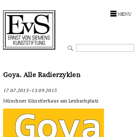
Antragstellung
Stiftung
MENU
Förderphilosophie
Ankauf
Gremien
Restaurierungen
Jahresberichte
Ausstellungen
Preis für Kunst & Handel
Bestandskataloge
Goya. Alle Radierzyklen
Presse und Neuigkeiten
Werkverzeichnisse
17.07.2015–13.09.2015
Stellenangebote
UKRAINE-Förderlinie
Münchner Künstlerhaus am Lenbachplatz
Zwischenfinanzierung