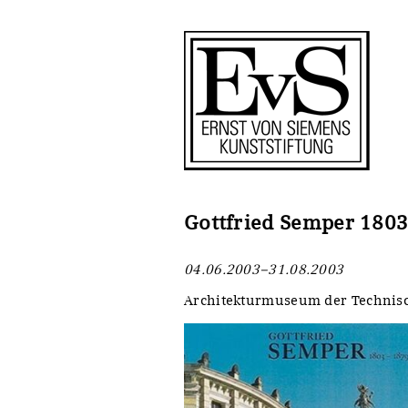
Antragstellung
Stiftung
Förderphilosophie
Ankauf
Gremien
Restaurierungen
Jahresberichte
Ausstellungen
Preis für Kunst & Handel
Bestandskataloge
Gottfried Semper 1803
Presse und Neuigkeiten
Werkverzeichnisse
04.06.2003–31.08.2003
Stellenangebote
UKRAINE-Förderlinie
Architekturmuseum der Technisc
Zwischenfinanzierung