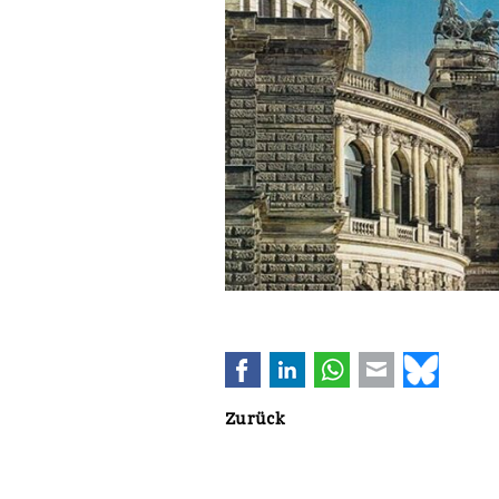
Facebook
LinkedIn
WhatsApp
E-mail
Bluesk
Zurück