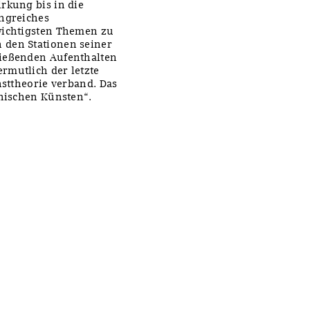
rkung bis in die
angreiches
wichtigsten Themen zu
 den Stationen seiner
ließenden Aufenthalten
rmutlich der letzte
nsttheorie verband. Das
onischen Künsten“.