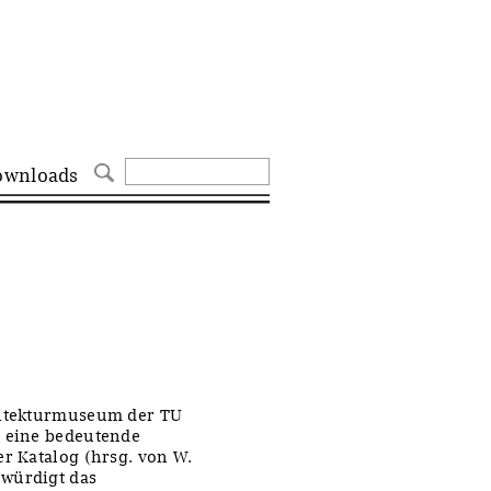
ownloads
chitekturmuseum der TU
, eine bedeutende
er Katalog (hrsg. von W.
 würdigt das