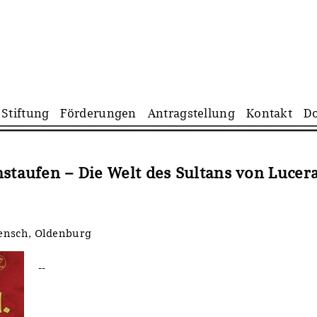
Navigation
Stiftung
Förderungen
Antragstellung
Kontakt
D
überspringen
nstaufen – Die Welt des Sultans von Lucer
ensch, Oldenburg
--