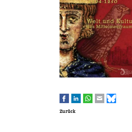
Facebook
LinkedIn
WhatsApp
E-mail
Bluesk
Zurück