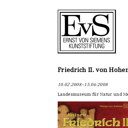
Antragstellung
Stiftung
Förderphilosophie
Ankauf
Gremien
Restaurierungen
Jahresberichte
Ausstellungen
Preis für Kunst & Handel
Bestandskataloge
Friedrich II. von Hohe
Presse und Neuigkeiten
Werkverzeichnisse
10.02.2008–15.06.2008
Stellenangebote
UKRAINE-Förderlinie
Landesmuseum für Natur und M
Zwischenfinanzierung