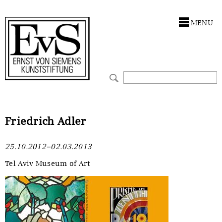
Antragstellung
Stiftung
MENU
Förderphilosophie
Ankauf
Gremien
Restaurierungen
Jahresberichte
Ausstellungen
Preis für Kunst & Handel
Bestandskataloge
Friedrich Adler
Presse und Neuigkeiten
Werkverzeichnisse
25.10.2012–02.03.2013
Stellenangebote
UKRAINE-Förderlinie
Tel Aviv Museum of Art
Zwischenfinanzierung