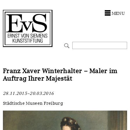
Antragstellung
Stiftung
MENU
Förderphilosophie
Ankauf
Gremien
Restaurierungen
Jahresberichte
Ausstellungen
Preis für Kunst & Handel
Bestandskataloge
Franz Xaver Winterhalter – Maler im
Auftrag Ihrer Majestät
Presse und Neuigkeiten
Werkverzeichnisse
28.11.2015–20.03.2016
Stellenangebote
UKRAINE-Förderlinie
Städtische Museen Freiburg
Zwischenfinanzierung