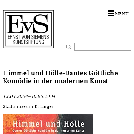
Antragstellung
Stiftung
MENU
Förderphilosophie
Ankauf
Gremien
Restaurierungen
Jahresberichte
Ausstellungen
Preis für Kunst & Handel
Bestandskataloge
Himmel und Hölle-Dantes Göttliche
Komödie in der modernen Kunst
Presse und Neuigkeiten
Werkverzeichnisse
13.03.2004–30.05.2004
Stellenangebote
UKRAINE-Förderlinie
Stadtmuseum Erlangen
Zwischenfinanzierung