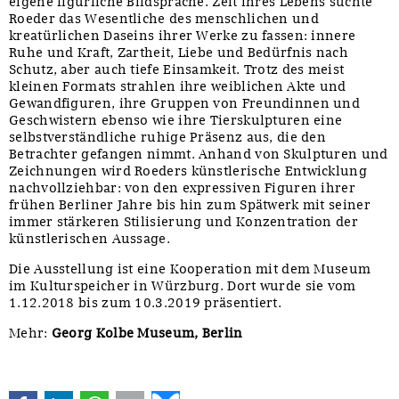
eigene figürliche Bildsprache. Zeit ihres Lebens suchte
Roeder das Wesentliche des menschlichen und
kreatürlichen Daseins ihrer Werke zu fassen: innere
Ruhe und Kraft, Zartheit, Liebe und Bedürfnis nach
Schutz, aber auch tiefe Einsamkeit. Trotz des meist
kleinen Formats strahlen ihre weiblichen Akte und
Gewandfiguren, ihre Gruppen von Freundinnen und
Geschwistern ebenso wie ihre Tierskulpturen eine
selbstverständliche ruhige Präsenz aus, die den
Betrachter gefangen nimmt. Anhand von Skulpturen und
Zeichnungen wird Roeders künstlerische Entwicklung
nachvollziehbar: von den expressiven Figuren ihrer
frühen Berliner Jahre bis hin zum Spätwerk mit seiner
immer stärkeren Stilisierung und Konzentration der
künstlerischen Aussage.
Die Ausstellung ist eine Kooperation mit dem Museum
im Kulturspeicher in Würzburg. Dort wurde sie vom
1.12.2018 bis zum 10.3.2019 präsentiert.
Mehr:
Georg Kolbe Museum, Berlin
Facebook
LinkedIn
WhatsApp
E-mail
Bluesky