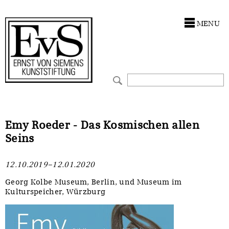
Antragstellung
Stiftung
MENU
Förderphilosophie
Ankauf
Gremien
Restaurierungen
Jahresberichte
Ausstellungen
Preis für Kunst & Handel
Bestandskataloge
Emy Roeder - Das Kosmischen allen
Seins
Presse und Neuigkeiten
Werkverzeichnisse
12.10.2019–12.01.2020
Stellenangebote
UKRAINE-Förderlinie
Georg Kolbe Museum, Berlin, und Museum im
Kulturspeicher, Würzburg
Zwischenfinanzierung