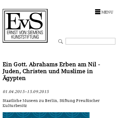
Antragstellung
Stiftung
MENU
Förderphilosophie
Ankauf
Gremien
Restaurierungen
Jahresberichte
Ausstellungen
Preis für Kunst & Handel
Bestandskataloge
Ein Gott. Abrahams Erben am Nil -
Juden, Christen und Muslime in
Presse und Neuigkeiten
Werkverzeichnisse
Ägypten
Stellenangebote
UKRAINE-Förderlinie
01.04.2015–15.09.2015
Zwischenfinanzierung
Staatliche Museen zu Berlin, Stiftung Preußischer
Kulturbesitz