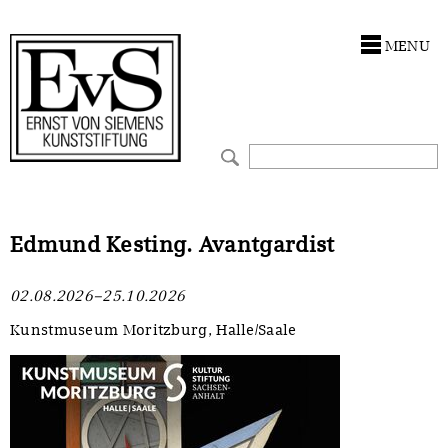
Antragstellung
Stiftung
MENU
Förderphilosophie
Ankauf
Gremien
Restaurierungen
Jahresberichte
Ausstellungen
Preis für Kunst & Handel
Bestandskataloge
Edmund Kesting. Avantgardist
Presse und Neuigkeiten
Werkverzeichnisse
02.08.2026–25.10.2026
Stellenangebote
UKRAINE-Förderlinie
Kunstmuseum Moritzburg, Halle/Saale
Zwischenfinanzierung