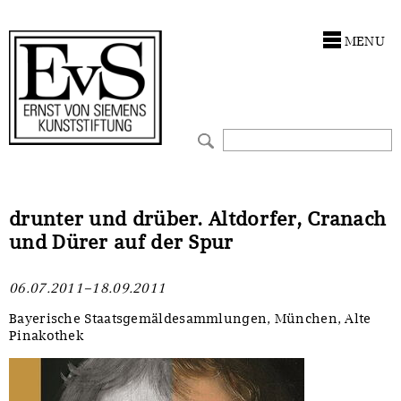
Antragstellung
Stiftung
MENU
Förderphilosophie
Ankauf
Gremien
Restaurierungen
Jahresberichte
Ausstellungen
Preis für Kunst & Handel
Bestandskataloge
drunter und drüber. Altdorfer, Cranach
und Dürer auf der Spur
Presse und Neuigkeiten
Werkverzeichnisse
06.07.2011–18.09.2011
Stellenangebote
UKRAINE-Förderlinie
Bayerische Staatsgemäldesammlungen, München, Alte
Pinakothek
Zwischenfinanzierung