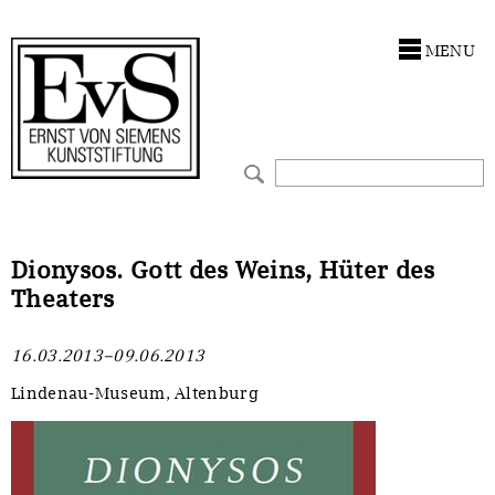
Antragstellung
Stiftung
MENU
Förderphilosophie
Ankauf
Gremien
Restaurierungen
Jahresberichte
Ausstellungen
Preis für Kunst & Handel
Bestandskataloge
Dionysos. Gott des Weins, Hüter des
Theaters
Presse und Neuigkeiten
Werkverzeichnisse
16.03.2013–09.06.2013
Stellenangebote
UKRAINE-Förderlinie
Lindenau-Museum, Altenburg
Zwischenfinanzierung