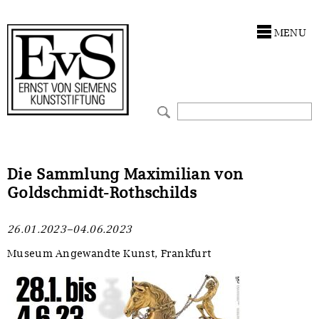
Antragstellung
Stiftung
MENU
Förderphilosophie
Ankauf
Gremien
Restaurierungen
Jahresberichte
Ausstellungen
Preis für Kunst & Handel
Bestandskataloge
Die Sammlung Maximilian von
Goldschmidt-Rothschilds
Presse und Neuigkeiten
Werkverzeichnisse
26.01.2023–04.06.2023
Stellenangebote
UKRAINE-Förderlinie
Museum Angewandte Kunst, Frankfurt
Zwischenfinanzierung