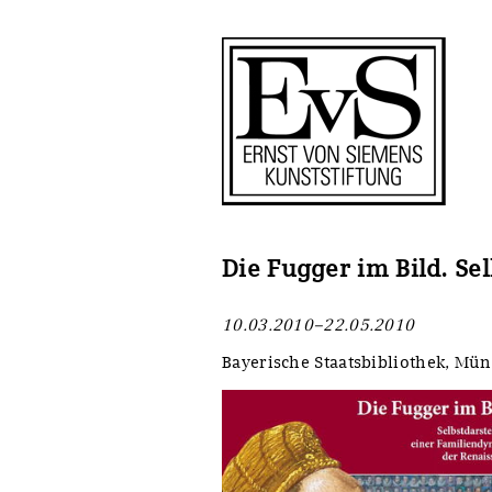
Antragstellung
Stiftung
Förderphilosophie
Ankauf
Gremien
Restaurierungen
Jahresberichte
Ausstellungen
Preis für Kunst & Handel
Bestandskataloge
Die Fugger im Bild. Se
Presse und Neuigkeiten
Werkverzeichnisse
10.03.2010–22.05.2010
Stellenangebote
UKRAINE-Förderlinie
Bayerische Staatsbibliothek, Mü
Zwischenfinanzierung