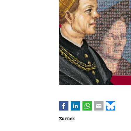
Facebook
LinkedIn
WhatsApp
E-mail
Bluesk
Zurück