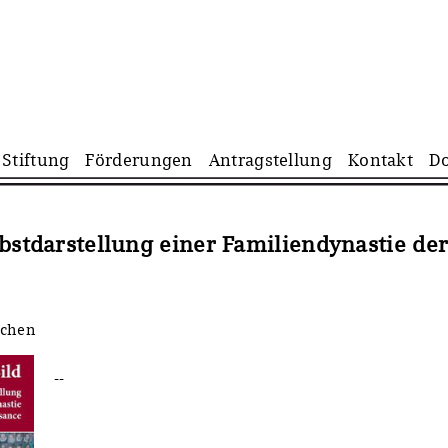
Navigation
Stiftung
Förderungen
Antragstellung
Kontakt
D
überspringen
lbstdarstellung einer Familiendynastie de
nchen
--