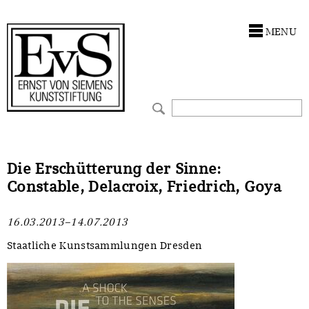
Antragstellung
Stiftung
MENU
Förderphilosophie
Ankauf
Gremien
Restaurierungen
Jahresberichte
Ausstellungen
Preis für Kunst & Handel
Bestandskataloge
Die Erschütterung der Sinne:
Constable, Delacroix, Friedrich, Goya
Presse und Neuigkeiten
Werkverzeichnisse
16.03.2013–14.07.2013
Stellenangebote
UKRAINE-Förderlinie
Staatliche Kunstsammlungen Dresden
Zwischenfinanzierung