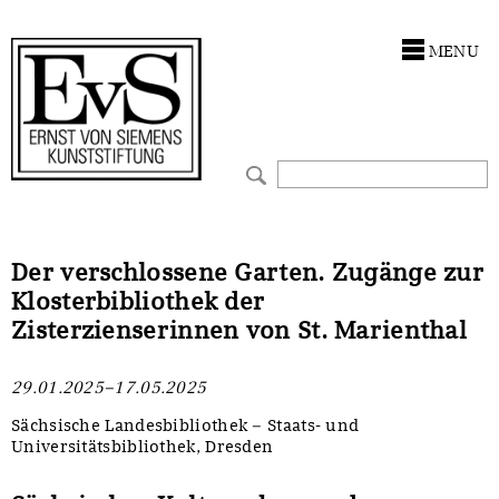
Antragstellung
Stiftung
MENU
Förderphilosophie
Ankauf
Gremien
Restaurierungen
Jahresberichte
Ausstellungen
Preis für Kunst & Handel
Bestandskataloge
Der verschlossene Garten. Zugänge zur
Klosterbibliothek der
Presse und Neuigkeiten
Werkverzeichnisse
Zisterzienserinnen von St. Marienthal
Stellenangebote
UKRAINE-Förderlinie
29.01.2025–17.05.2025
Zwischenfinanzierung
Sächsische Landesbibliothek – Staats- und
Universitätsbibliothek, Dresden