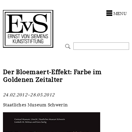
Antragstellung
Stiftung
MENU
Förderphilosophie
Ankauf
Gremien
Restaurierungen
Jahresberichte
Ausstellungen
Preis für Kunst & Handel
Bestandskataloge
Der Bloemaert-Effekt: Farbe im
Goldenen Zeitalter
Presse und Neuigkeiten
Werkverzeichnisse
24.02.2012–28.05.2012
Stellenangebote
UKRAINE-Förderlinie
Staatliches Museum Schwerin
Zwischenfinanzierung