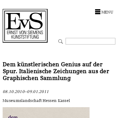
Antragstellung
Stiftung
MENU
Förderphilosophie
Ankauf
Gremien
Restaurierungen
Jahresberichte
Ausstellungen
Preis für Kunst & Handel
Bestandskataloge
Dem künstlerischen Genius auf der
Spur. Italienische Zeichungen aus der
Presse und Neuigkeiten
Werkverzeichnisse
Graphischen Sammlung
Stellenangebote
UKRAINE-Förderlinie
08.10.2010–09.01.2011
Zwischenfinanzierung
Museumslandschaft Hessen Kassel