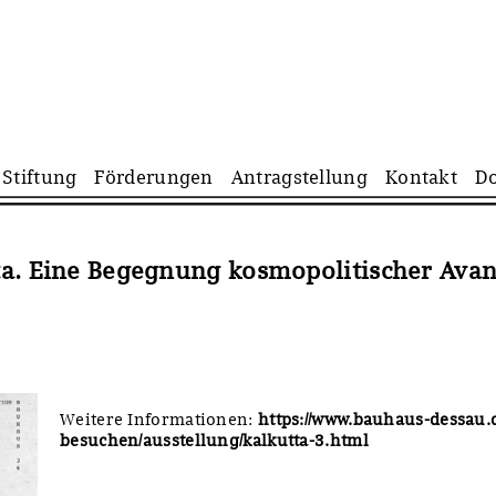
Navigation
Stiftung
Förderungen
Antragstellung
Kontakt
D
überspringen
ta. Eine Begegnung kosmopolitischer Ava
Weitere Informationen:
https://www.bauhaus-dessau.
besuchen/ausstellung/kalkutta-3.html