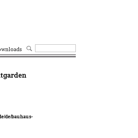
ownloads
ntgarden
de/de/bauhaus-