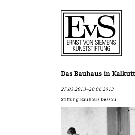
Antragstellung
Stiftung
Förderphilosophie
Ankauf
Gremien
Restaurierungen
Jahresberichte
Ausstellungen
Preis für Kunst & Handel
Bestandskataloge
Das Bauhaus in Kalkut
Presse und Neuigkeiten
Werkverzeichnisse
27.03.2013–20.06.2013
Stellenangebote
UKRAINE-Förderlinie
Stiftung Bauhaus Dessau
Zwischenfinanzierung