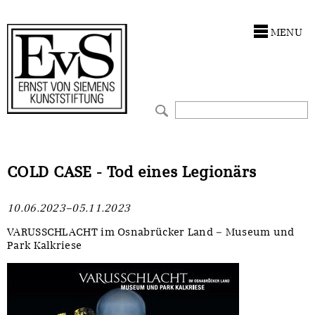
Antragstellung
Stiftung
MENU
Förderphilosophie
Ankauf
Gremien
Restaurierungen
Jahresberichte
Ausstellungen
Preis für Kunst & Handel
Bestandskataloge
COLD CASE - Tod eines Legionärs
Presse und Neuigkeiten
Werkverzeichnisse
10.06.2023–05.11.2023
Stellenangebote
UKRAINE-Förderlinie
VARUSSCHLACHT im Osnabrücker Land – Museum und
Park Kalkriese
Zwischenfinanzierung