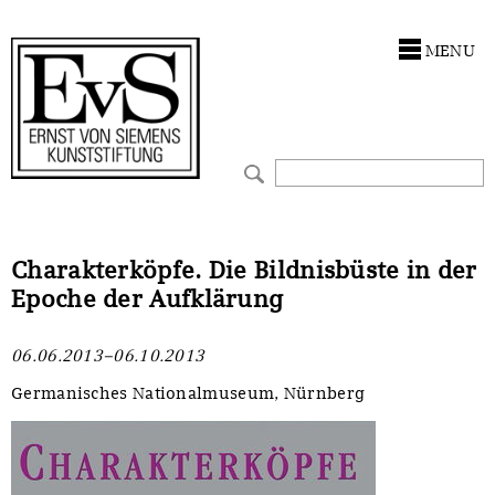
Antragstellung
Stiftung
MENU
Förderphilosophie
Ankauf
Gremien
Restaurierungen
Jahresberichte
Ausstellungen
Preis für Kunst & Handel
Bestandskataloge
Charakterköpfe. Die Bildnisbüste in der
Epoche der Aufklärung
Presse und Neuigkeiten
Werkverzeichnisse
06.06.2013–06.10.2013
Stellenangebote
UKRAINE-Förderlinie
Germanisches Nationalmuseum, Nürnberg
Zwischenfinanzierung