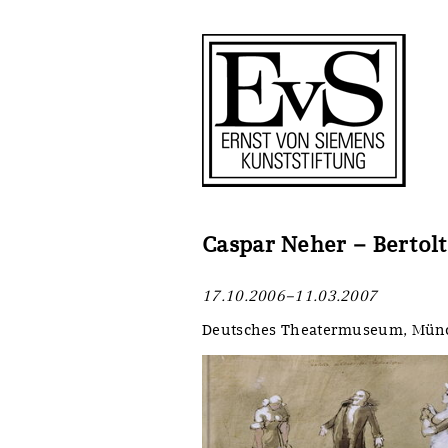
Antragstellung
Stiftung
Förderphilosophie
Ankauf
Gremien
Restaurierungen
Jahresberichte
Ausstellungen
Preis für Kunst & Handel
Bestandskataloge
Caspar Neher – Bertolt
Presse und Neuigkeiten
Werkverzeichnisse
17.10.2006–11.03.2007
Stellenangebote
UKRAINE-Förderlinie
Deutsches Theatermuseum, Mün
Zwischenfinanzierung