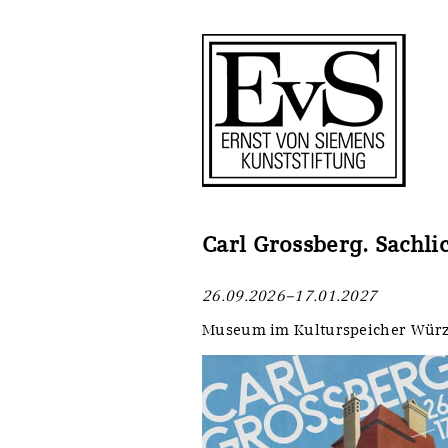
Antragstellung
Stiftung
Förderphilosophie
Ankauf
Gremien
Restaurierungen
Jahresberichte
Ausstellungen
Preis für Kunst & Handel
Bestandskataloge
Carl Grossberg. Sachlic
Presse und Neuigkeiten
Werkverzeichnisse
26.09.2026–17.01.2027
Stellenangebote
UKRAINE-Förderlinie
Museum im Kulturspeicher Wür
Zwischenfinanzierung