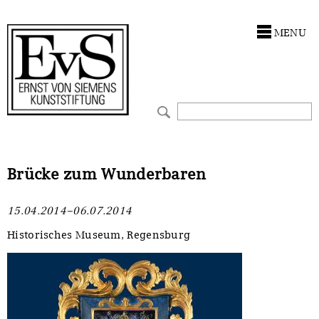
Antragstellung
Stiftung
MENU
Förderphilosophie
Ankauf
Gremien
Restaurierungen
Jahresberichte
Ausstellungen
Preis für Kunst & Handel
Bestandskataloge
Brücke zum Wunderbaren
Presse und Neuigkeiten
Werkverzeichnisse
15.04.2014–06.07.2014
Stellenangebote
UKRAINE-Förderlinie
Historisches Museum, Regensburg
Zwischenfinanzierung