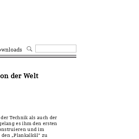
ownloads
ion der Welt
der Technik als auch der
gelang es ihm den ersten
onstruieren und im
 den „Plankalkül“ zu