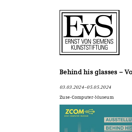
Antragstellung
Stiftung
Förderphilosophie
Ankauf
Gremien
Restaurierungen
Jahresberichte
Ausstellungen
Preis für Kunst & Handel
Bestandskataloge
Behind his glasses – V
Presse und Neuigkeiten
Werkverzeichnisse
03.03.2024–05.05.2024
Stellenangebote
UKRAINE-Förderlinie
Zuse-Computer-Museum
Zwischenfinanzierung