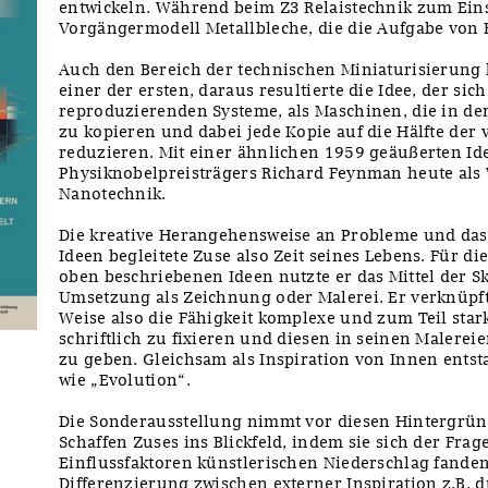
entwickeln. Während beim Z3 Relaistechnik zum Eins
Vorgängermodell Metallbleche, die die Aufgabe von
Auch den Bereich der technischen Miniaturisierung b
einer der ersten, daraus resultierte die Idee, der sich
reproduzierenden Systeme, als Maschinen, die in der 
zu kopieren und dabei jede Kopie auf die Hälfte der
reduzieren. Mit einer ähnlichen 1959 geäußerten Ide
Physiknobelpreisträgers Richard Feynman heute als
Nanotechnik.
Die kreative Herangehensweise an Probleme und da
Ideen begleitete Zuse also Zeit seines Lebens. Für di
oben beschriebenen Ideen nutzte er das Mittel der Sk
Umsetzung als Zeichnung oder Malerei. Er verknüpft
Weise also die Fähigkeit komplexe und zum Teil star
schriftlich zu fixieren und diesen in seinen Malerei
zu geben. Gleichsam als Inspiration von Innen ents
wie „Evolution“.
Die Sonderausstellung nimmt vor diesen Hintergrün
Schaffen Zuses ins Blickfeld, indem sie sich der Fra
Einflussfaktoren künstlerischen Niederschlag fanden.
Differenzierung zwischen externer Inspiration z.B. 