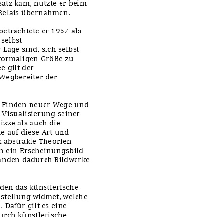
atz kam, nutzte er beim
 Relais übernahmen.
etrachtete er 1957 als
 selbst
Lage sind, sich selbst
 vormaligen Größe zu
e gilt der
 Wegbereiter der
s Finden neuer Wege und
e Visualisierung seiner
izze als auch die
e auf diese Art und
k abstrakte Theorien
en ein Erscheinungsbild
tanden dadurch Bildwerke
den das künstlerische
gestellung widmet, welche
 Dafür gilt es eine
durch künstlerische