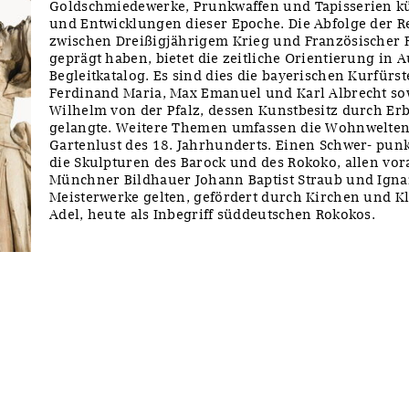
Goldschmiedewerke, Prunkwaffen und Tapisserien k
und Entwicklungen dieser Epoche. Die Abfolge der R
zwischen Dreißigjährigem Krieg und Französischer 
geprägt haben, bietet die zeitliche Orientierung in 
Begleitkatalog. Es sind dies die bayerischen Kurfürst
Ferdinand Maria, Max Emanuel und Karl Albrecht so
Wilhelm von der Pfalz, dessen Kunstbesitz durch E
gelangte. Weitere Themen umfassen die Wohnwelten
Gartenlust des 18. Jahrhunderts. Einen Schwer- pu
die Skulpturen des Barock und des Rokoko, allen vor
Münchner Bildhauer Johann Baptist Straub und Igna
Meisterwerke gelten, gefördert durch Kirchen und K
Adel, heute als Inbegriff süddeutschen Rokokos.
y