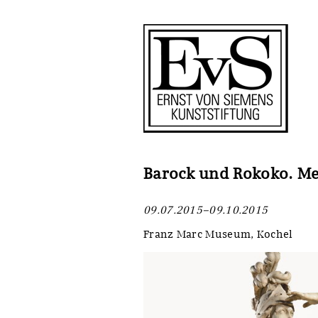
Antragstellung
Stiftung
Förderphilosophie
Ankauf
Gremien
Restaurierungen
Jahresberichte
Ausstellungen
Preis für Kunst & Handel
Bestandskataloge
Barock und Rokoko. Mei
Presse und Neuigkeiten
Werkverzeichnisse
09.07.2015–09.10.2015
Stellenangebote
UKRAINE-Förderlinie
Franz Marc Museum, Kochel
Zwischenfinanzierung