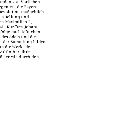
ünden von Vorlieben
egenten, die Bayern
Revolution maßgeblich
Ausstellung und
en Maximilian I.,
wie Kurfürst Johann
rbfolge nach München
 des Adels und die
nkt der Sammlung bilden
an die Werke der
z Günther. Ihre
löster wie durch den