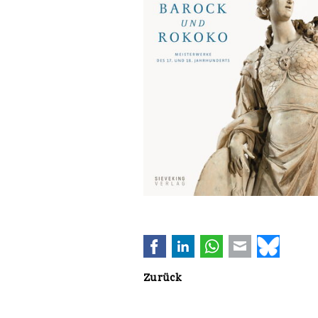
Facebook
LinkedIn
WhatsApp
E-mail
Bluesk
Zurück