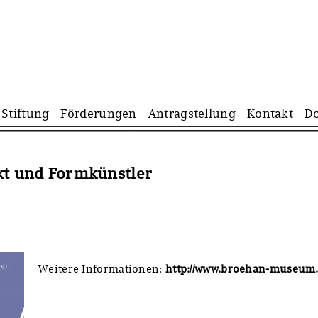
Navigation
Stiftung
Förderungen
Antragstellung
Kontakt
D
überspringen
ekt und Formkünstler
Weitere Informationen:
http://www.broehan-museum.