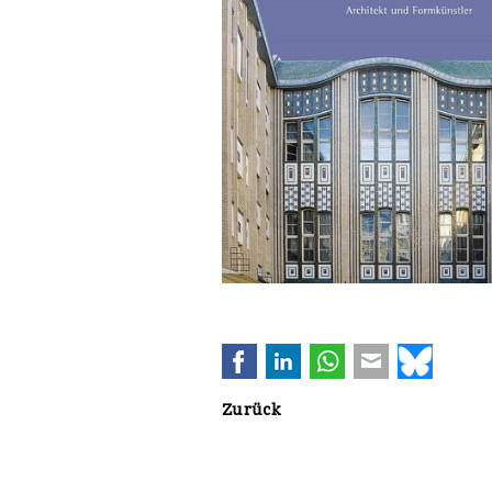
Facebook
LinkedIn
WhatsApp
E-mail
Bluesk
Zurück