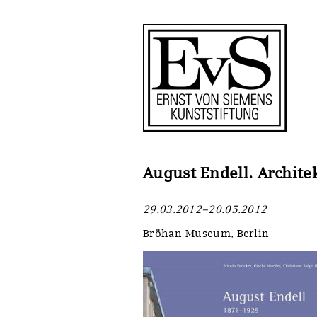
Antragstellung
Stiftung
Förderphilosophie
Ankauf
Gremien
Restaurierungen
Jahresberichte
Ausstellungen
Preis für Kunst & Handel
Bestandskataloge
August Endell. Archit
Presse und Neuigkeiten
Werkverzeichnisse
29.03.2012–20.05.2012
Stellenangebote
UKRAINE-Förderlinie
Bröhan-Museum, Berlin
Zwischenfinanzierung