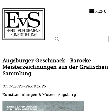
Antragstellung
Stiftung
MENU
Förderphilosophie
Ankauf
Gremien
Restaurierungen
Jahresberichte
Ausstellungen
Preis für Kunst & Handel
Bestandskataloge
Augsburger Geschmack - Barocke
Meisterzeichnungen aus der Grafischen
Presse und Neuigkeiten
Werkverzeichnisse
Sammlung
Stellenangebote
UKRAINE-Förderlinie
31.07.2025–28.09.2025
Zwischenfinanzierung
Kunstsammlungen & Museen Augsburg