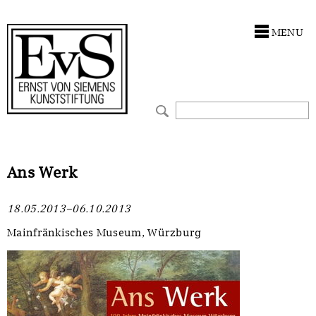
Antragstellung
Stiftung
MENU
Förderphilosophie
Ankauf
Gremien
Restaurierungen
Jahresberichte
Ausstellungen
Preis für Kunst & Handel
Bestandskataloge
Ans Werk
Presse und Neuigkeiten
Werkverzeichnisse
18.05.2013–06.10.2013
Stellenangebote
UKRAINE-Förderlinie
Mainfränkisches Museum, Würzburg
Zwischenfinanzierung