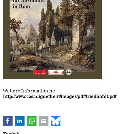
Weitere Informationen:
http://www.casadigoethe.it/images/pdf/friedhofdt.pdf
Facebook
LinkedIn
WhatsApp
E-mail
Bluesky
Zurück