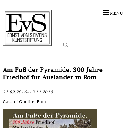
Antragstellung
Stiftung
MENU
Förderphilosophie
Ankauf
Gremien
Restaurierungen
Jahresberichte
Ausstellungen
Preis für Kunst & Handel
Bestandskataloge
Am Fuß der Pyramide. 300 Jahre
Friedhof für Ausländer in Rom
Presse und Neuigkeiten
Werkverzeichnisse
22.09.2016–13.11.2016
Stellenangebote
UKRAINE-Förderlinie
Casa di Goethe, Rom
Zwischenfinanzierung