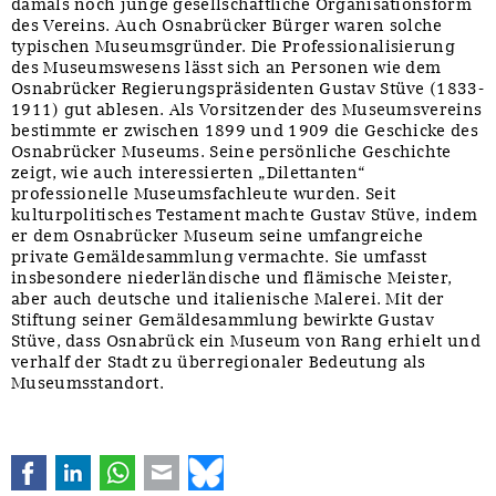
damals noch junge gesellschaftliche Organisationsform
des Vereins. Auch Osnabrücker Bürger waren solche
typischen Museumsgründer. Die Professionalisierung
des Museumswesens lässt sich an Personen wie dem
Osnabrücker Regierungspräsidenten Gustav Stüve (1833-
1911) gut ablesen. Als Vorsitzender des Museumsvereins
bestimmte er zwischen 1899 und 1909 die Geschicke des
Osnabrücker Museums. Seine persönliche Geschichte
zeigt, wie auch interessierten „Dilettanten“
professionelle Museumsfachleute wurden. Seit
kulturpolitisches Testament machte Gustav Stüve, indem
er dem Osnabrücker Museum seine umfangreiche
private Gemäldesammlung vermachte. Sie umfasst
insbesondere niederländische und flämische Meister,
aber auch deutsche und italienische Malerei. Mit der
Stiftung seiner Gemäldesammlung bewirkte Gustav
Stüve, dass Osnabrück ein Museum von Rang erhielt und
verhalf der Stadt zu überregionaler Bedeutung als
Museumsstandort.
Facebook
LinkedIn
WhatsApp
E-mail
Bluesky