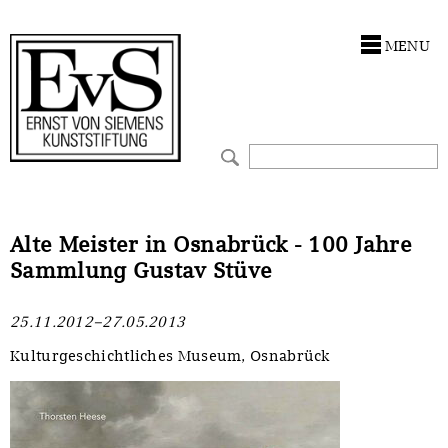
Antragstellung
Stiftung
MENU
Förderphilosophie
Ankauf
Gremien
Restaurierungen
Jahresberichte
Ausstellungen
Preis für Kunst & Handel
Bestandskataloge
Alte Meister in Osnabrück - 100 Jahre
Sammlung Gustav Stüve
Presse und Neuigkeiten
Werkverzeichnisse
25.11.2012–27.05.2013
Stellenangebote
UKRAINE-Förderlinie
Kulturgeschichtliches Museum, Osnabrück
Zwischenfinanzierung