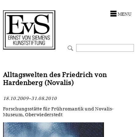
Antragstellung
Stiftung
MENU
Förderphilosophie
Ankauf
Gremien
Restaurierungen
Jahresberichte
Ausstellungen
Preis für Kunst & Handel
Bestandskataloge
Alltagswelten des Friedrich von
Hardenberg (Novalis)
Presse und Neuigkeiten
Werkverzeichnisse
18.10.2009–31.08.2010
Stellenangebote
UKRAINE-Förderlinie
Forschungsstätte für Frühromantik und Novalis-
Museum, Oberwiederstedt
Zwischenfinanzierung