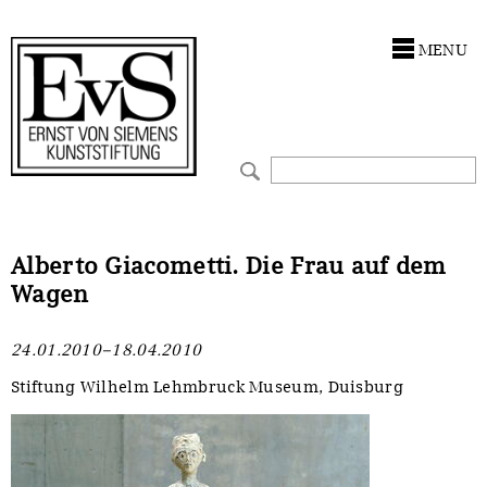
Antragstellung
Stiftung
MENU
Förderphilosophie
Ankauf
Gremien
Restaurierungen
Jahresberichte
Ausstellungen
Preis für Kunst & Handel
Bestandskataloge
Alberto Giacometti. Die Frau auf dem
Wagen
Presse und Neuigkeiten
Werkverzeichnisse
24.01.2010–18.04.2010
Stellenangebote
UKRAINE-Förderlinie
Stiftung Wilhelm Lehmbruck Museum, Duisburg
Zwischenfinanzierung