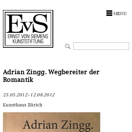
Antragstellung
Stiftung
MENU
Förderphilosophie
Ankauf
Gremien
Restaurierungen
Jahresberichte
Ausstellungen
Preis für Kunst & Handel
Bestandskataloge
Adrian Zingg. Wegbereiter der
Romantik
Presse und Neuigkeiten
Werkverzeichnisse
25.05.2012–12.08.2012
Stellenangebote
UKRAINE-Förderlinie
Kunsthaus Zürich
Zwischenfinanzierung