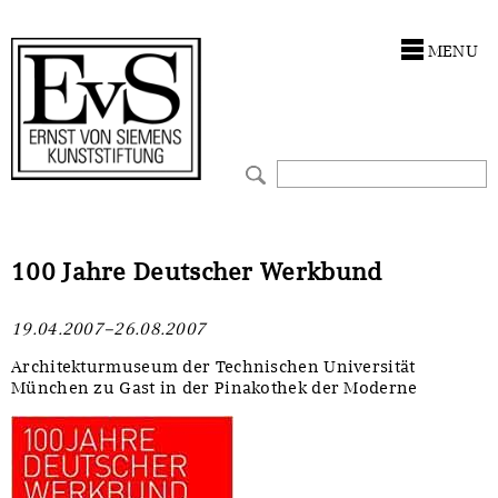
Antragstellung
Stiftung
MENU
Förderphilosophie
Ankauf
Gremien
Restaurierungen
Jahresberichte
Ausstellungen
Preis für Kunst & Handel
Bestandskataloge
100 Jahre Deutscher Werkbund
Presse und Neuigkeiten
Werkverzeichnisse
19.04.2007–26.08.2007
Stellenangebote
UKRAINE-Förderlinie
Architekturmuseum der Technischen Universität
München zu Gast in der Pinakothek der Moderne
Zwischenfinanzierung