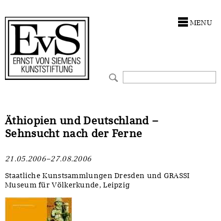
Antragstellung
Stiftung
MENU
Förderphilosophie
Ankauf
Gremien
Restaurierungen
Jahresberichte
Ausstellungen
Preis für Kunst & Handel
Bestandskataloge
Äthiopien und Deutschland –
Sehnsucht nach der Ferne
Presse und Neuigkeiten
Werkverzeichnisse
21.05.2006–27.08.2006
Stellenangebote
UKRAINE-Förderlinie
Staatliche Kunstsammlungen Dresden und GRASSI
Museum für Völkerkunde, Leipzig
Zwischenfinanzierung