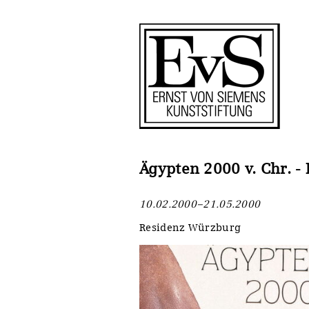
Antragstellung
Stiftung
Förderphilosophie
Ankauf
Gremien
Restaurierungen
Jahresberichte
Ausstellungen
Preis für Kunst & Handel
Bestandskataloge
Ägypten 2000 v. Chr. -
Presse und Neuigkeiten
Werkverzeichnisse
10.02.2000–21.05.2000
Stellenangebote
UKRAINE-Förderlinie
Residenz Würzburg
Zwischenfinanzierung