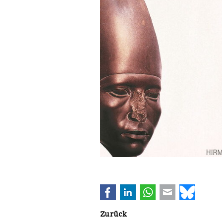
Facebook
LinkedIn
WhatsApp
E-mail
Bluesk
Zurück