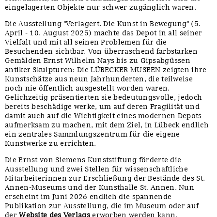
eingelagerten Objekte nur schwer zugänglich waren.
Sonstiges
Die Ausstellung "Verlagert. Die Kunst in Bewegung" (5.
April - 10. August 2025) machte das Depot in all seiner
Vielfalt und mit all seinen Problemen für die
Besuchenden sichtbar. Von überraschend farbstarken
Gemälden Ernst Wilhelm Nays bis zu Gipsabgüssen
antiker Skulpturen: Die LÜBECKER MUSEEN zeigten ihre
Kunstschätze aus neun Jahrhunderten, die teilweise
noch nie öffentlich ausgestellt worden waren.
Gelichzeitig präsentierten sie bedeutungsvolle, jedoch
bereits beschädige werke, um auf deren Fragilität und
damit auch auf die Wichtigkeit eines modernen Depots
aufmerksam zu machen, mit dem Ziel, in Lübeck endlich
ein zentrales Sammlungszentrum für die eigene
Kunstwerke zu errichten.
Die Ernst von Siemens Kunststiftung förderte die
Ausstellung und zwei Stellen für wissenschaftliche
Mitarbeiterinnen zur Erschließung der Bestände des St.
Annen-Museums und der Kunsthalle St. Annen. Nun
erscheint im Juni 2026 endlich die spannende
Publikation zur Ausstellung, die im Museum oder auf
der
Website des Verlags
erworben werden kann.