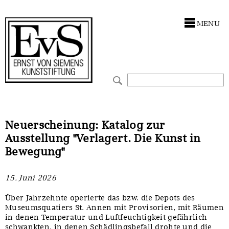
Antragstellung
Förderungen
MENU
Kunstwerke
Ankauf
Restaurierungen
Restaurierungen
Ausstellungen
Ausstellungen
Bestandskataloge
Bestandskataloge
Neuerscheinung: Katalog zur
Ausstellung "Verlagert. Die Kunst in
Werkverzeichnisse
Werkverzeichnisse
Bewegung"
UKRAINE-Förderlinie
UKRAINE-Förderlinie
15. Juni 2026
CORONA-Förderlinie
Zwischenfinanzierung
Über Jahrzehnte operierte das bzw. die Depots des
Museumsquatiers St. Annen mit Provisorien, mit Räumen
in denen Temperatur und Luftfeuchtigkeit gefährlich
Zwischenfinanzierung
schwankten, in denen Schädlingsbefall drohte und die