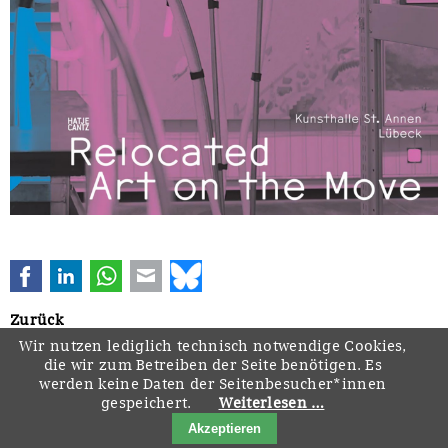
Facebook
LinkedIn
WhatsApp
E-mail
Bluesky
Zurück
Wir nutzen lediglich technisch notwendige Cookies,
die wir zum Betreiben der Seite benötigen. Es
werden keine Daten der Seitenbesucher*innen
gespeichert.
Weiterlesen …
Navigation
Startseite
Downloads
Kontakt
Impressum
Datenschutz
Akzeptieren
überspringen